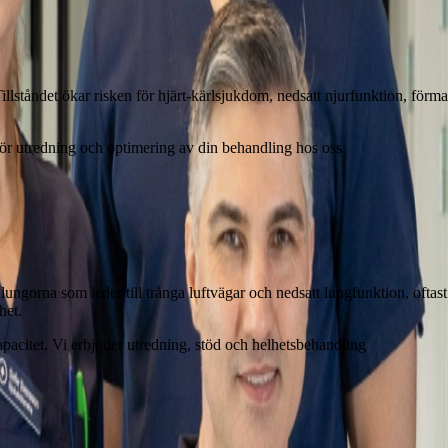
 Tillståndet ökar risken för hjärt-kärlsjukdom, nedsatt njurfunktion, 
ör utredning och optimering av din behandling hos oss.
ungorna som leder till trånga luftvägar och nedsatt lungfunktion, oftas
het.
apacitet. Vi erbjuder utredning, stöd och helhetsbehandling