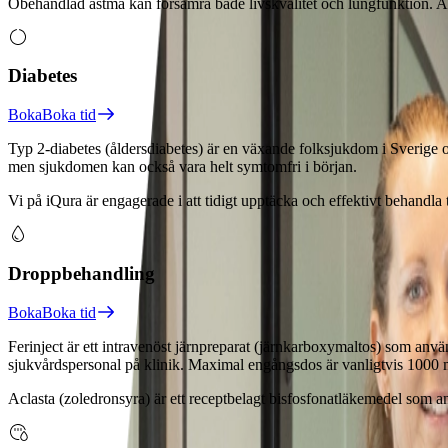
Obehandlad astma kan försämra både livskvalitet och lungfunktion. As
Diabetes
Boka
Boka tid
Typ 2‑diabetes (åldersdiabetes) är en växande folksjukdom i Sverige
men sjukdomen kan också vara helt symtomfri i början.
Vi på iQura är engagerade i att tidigt upptäcka och effektivt behandla 
Droppbehandling
Boka
Boka tid
Ferinject är ett intravenöst järnpreparat (järnkarboxymaltos) som används
sjukvårdspersonal på klinik. Maximal engångsdos är vanligtvis 1000
Aclasta (zoledronsyra) är ett receptbelagt bisfosfonatläkemedel som a