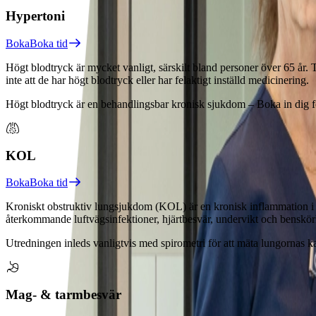
Hypertoni
Boka
Boka tid
Högt blodtryck är mycket vanligt, särskilt bland personer över 65 år.
inte att de har högt blodtryck eller har felaktigt inställd medicinering.
Högt blodtryck är en behandlingsbar kronisk sjukdom – Boka in dig f
KOL
Boka
Boka tid
Kroniskt obstruktiv lungsjukdom (KOL) är en kronisk inflammation i l
återkommande luftvägsinfektioner, hjärtbesvär, undervikt och benskör
Utredningen inleds vanligtvis med spirometri för att mäta lungornas k
Mag- & tarmbesvär