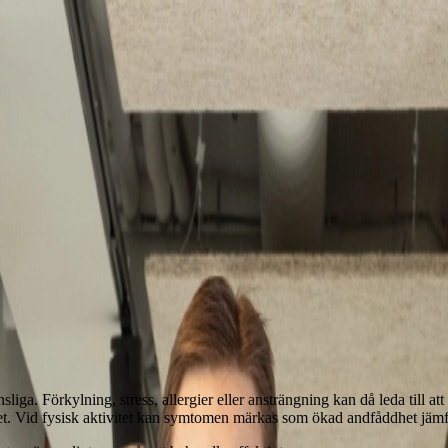
gar
tyg för smidig tillgänglighet och kort väntetid. Vi erbjuder trygg, per
iga. Förkylning, stress, allergier eller ansträngning kan då leda till a
thet. Vid fysisk aktivitet kan symtomen märkas som ökad andfåddhet jäm