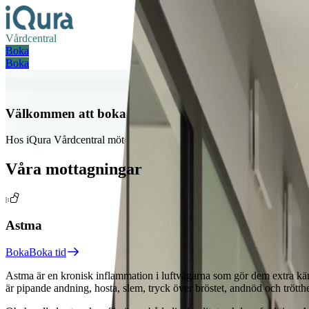
Vårdcentral
Boka
Boka
Välkommen att boka tid på våra specialistmottagnin
Hos iQura Vårdcentral möter du en modern mottagning med digitala verk
Våra mottagningar
Astma
Boka
Boka tid
Astma är en kronisk inflammation i luftvägarna som gör dem extra känsl
är pipande andning, hosta, slem, tryck över bröstet, andnöd och tröt