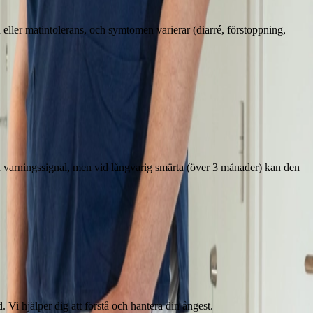
 eller matintolerans, och symtomen varierar (diarré, förstoppning,
en varningssignal, men vid långvarig smärta (över 3 månader) kan den
 Vi hjälper dig att förstå och hantera din ångest.