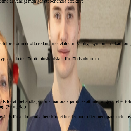
tma är vanligt men går att behandla effektivt
 och förekommer ofta redan i medelåldern. Vanliga symtom är ökad törst
typ 2‑diabetes för att minska risken för följdsjukdomar.
 för att behandla järnbrist när orala järntillskott inte fungerar eller tol
 mg (20 mg/kg).
nvänds för att behandla benskörhet hos kvinnor efter menopaus och hos 