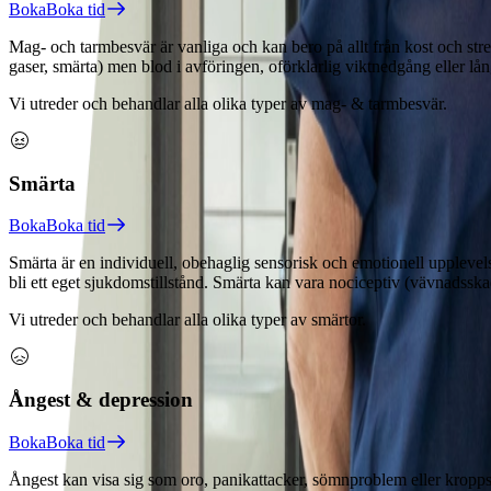
Boka
Boka tid
Mag- och tarmbesvär är vanliga och kan bero på allt från kost och stre
gaser, smärta) men blod i avföringen, oförklarlig viktnedgång eller lå
Vi utreder och behandlar alla olika typer av mag- & tarmbesvär.
Smärta
Boka
Boka tid
Smärta är en individuell, obehaglig sensorisk och emotionell uppleve
bli ett eget sjukdomstillstånd. Smärta kan vara nociceptiv (vävnadsskad
Vi utreder och behandlar alla olika typer av smärtor.
Ångest & depression
Boka
Boka tid
Ångest kan visa sig som oro, panikattacker, sömnproblem eller kroppsli