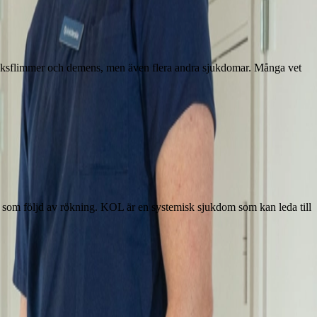
förmaksflimmer och demens, men även flera andra sjukdomar. Många vet
t som följd av rökning. KOL är en systemisk sjukdom som kan leda till