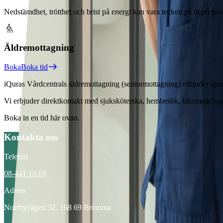
Nedstämdhet, trötthet och brist på energi kan vara tecken på depressio
Äldremottagning
Boka
Boka tid
iQuras Vårdcentrals äldremottagning (seniormottagning) erbjuder specia
Vi erbjuder direktkontakt med sjuksköterska, hembesök, läkemedelsg
Boka in en tid här ovan.
Kontakta oss
Telefon
08-441 16 69
Adress
Norrbyvägen 32, 168 69 Bromma