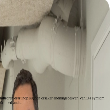
sonlig vård av erfarna specialister som lyssnar på dina behov.
tt luftrören drar ihop sig och orsakar andningsbesvär. Vanliga symtom
fört med andra.