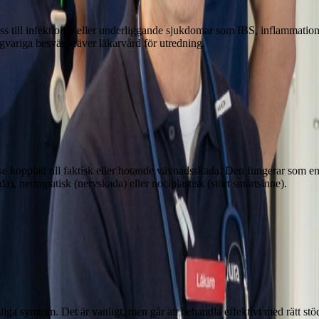
ss till infektioner eller underliggande sjukdomar som IBS, inflammation
ngvariga besvär kräver läkarvård för utredning.
lse kopplad till faktisk eller hotande vävnadsskada. Den fungerar som 
a), neuropatisk (nervskada) eller nociplastisk (stört smärtsinne).
ga symtom. Det är vanligt, men går att behandla effektivt med rätt stöd.