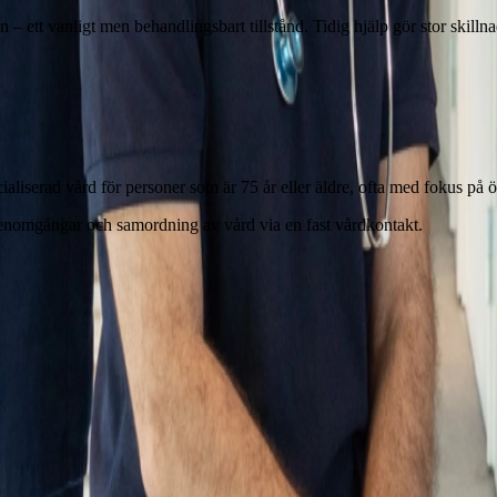
n – ett vanligt men behandlingsbart tillstånd. Tidig hjälp gör stor skill
liserad vård för personer som är 75 år eller äldre, ofta med fokus på ök
enomgångar och samordning av vård via en fast vårdkontakt.