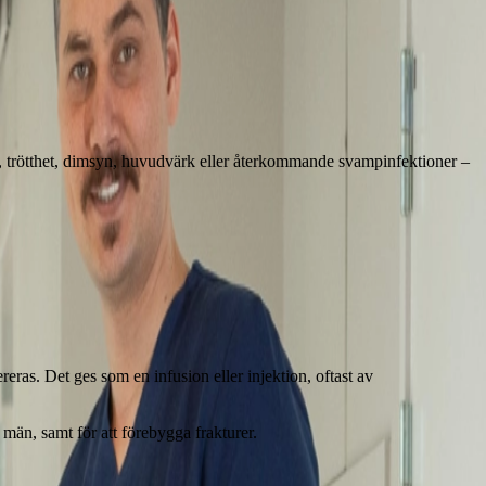
, trötthet, dimsyn, huvudvärk eller återkommande svampinfektioner –
ereras. Det ges som en infusion eller injektion, oftast av
män, samt för att förebygga frakturer.